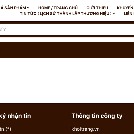
CẢ SẢN PHẨM
HOME / TRANG CHỦ
GIỚI THIỆU
KHUYẾN
TIN TỨC ( LỊCH SỬ THÀNH LẬP THƯƠNG HIỆU )
LIÊN
t
ký nhận tin
Thông tin công ty
n (*)
khoitrang.vn