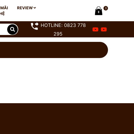
 MÃI
REVIEW
0
 HỆ
HOTLINE: 0823 778
295