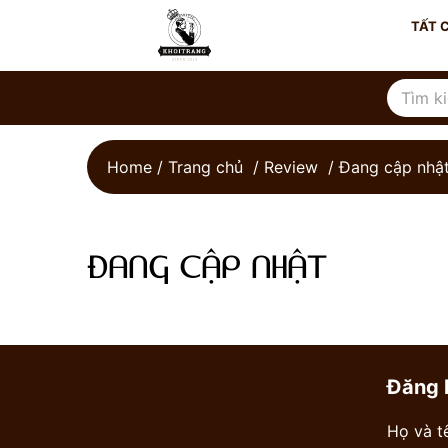
TẤT 
Home / Trang chủ
/
Review
/
Đang cập nhậ
ĐANG CẬP NHẬT
Đăng 
Họ và tê