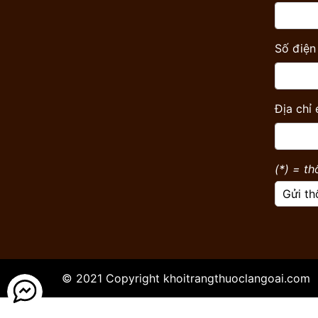
Số điện 
Địa chỉ 
(*) = th
Gửi th
© 2021 Copyright
khoitrangthuoclangoai.com