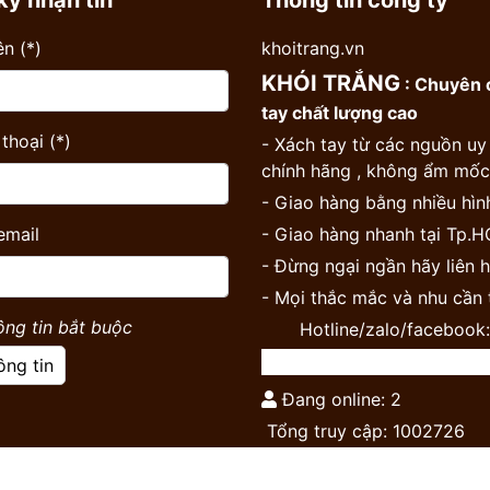
ký nhận tin
Thông tin công ty
n (*)
khoitrang.vn
KHÓI TRẮNG
: Chuyên c
tay chất lượng cao
thoại (*)
- Xách tay từ các nguồn uy
chính hãng , không ẩm mốc 
- Giao hàng bằng nhiều hình
email
- Giao hàng nhanh tại Tp.
- Đừng ngại ngần hãy liên h
- Mọi thắc mắc và nhu cần 
ông tin bắt buộc
Hotline/zalo/facebook:
ông tin
Đang online: 2
Tổng truy cập: 1002726