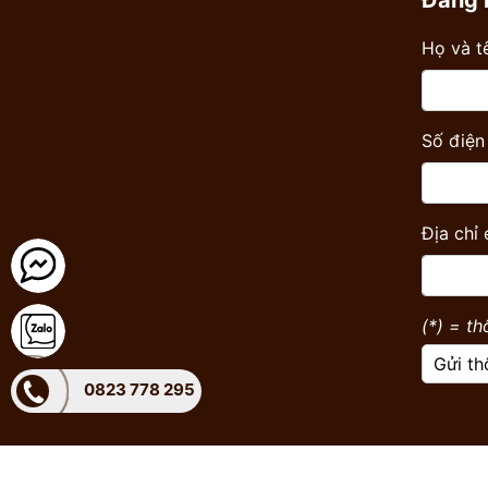
Đăng 
Họ và tê
Số điện 
Địa chỉ 
(*) = th
Gửi th
0823 778 295