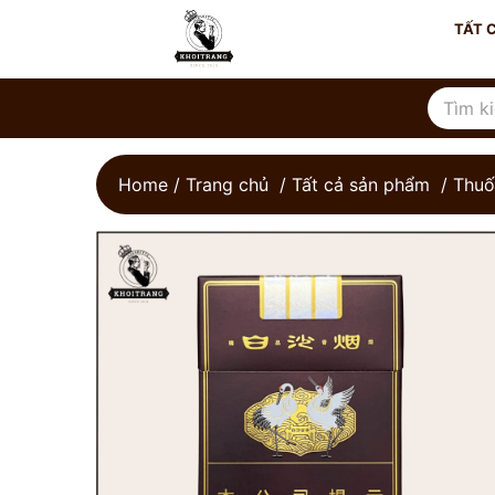
TẤT 
Home / Trang chủ
/
Tất cả sản phẩm
/
Thuố