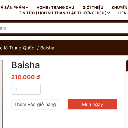
CẢ SẢN PHẨM
HOME / TRANG CHỦ
GIỚI THIỆU
KHUYẾN
TIN TỨC ( LỊCH SỬ THÀNH LẬP THƯƠNG HIỆU )
LIÊN
c lá Trung Quốc
/ Baisha
Baisha
210.000 đ
Thêm vào giỏ hàng
Mua ngay