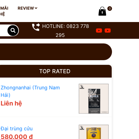
 MÃI
REVIEW
0
 HỆ
HOTLINE: 0823 778
295
TOP RATED
Zhongnanhai (Trung Nam
Hải)
Liên hệ
Đại trùng cửu
580.000 đ