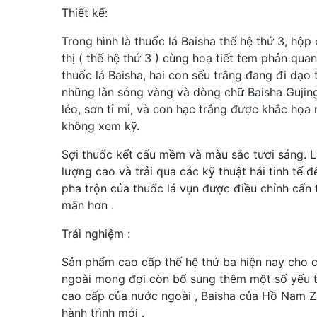
Thiết kế:
Trong hình là thuốc lá Baisha thế hệ thứ 3, hộ
thị ( thế hệ thứ 3 ) cùng hoạ tiết tem phản qua
thuốc lá Baisha, hai con sếu trắng đang đi dạo 
những làn sóng vàng và dòng chữ Baisha Gujin
léo, sơn tỉ mỉ, và con hạc trắng được khắc họ
không xem kỹ.
Sợi thuốc kết cấu mềm và màu sắc tươi sáng. Lá
lượng cao và trải qua các kỹ thuật hái tinh tế đ
pha trộn của thuốc lá vụn được điều chỉnh cẩn 
mãn hơn .
Trải nghiệm :
Sản phẩm cao cấp thế hệ thứ ba hiện nay cho c
ngoài mong đợi còn bổ sung thêm một số yếu tố
cao cấp của nước ngoài , Baisha của Hồ Nam Zh
hành trình mới .