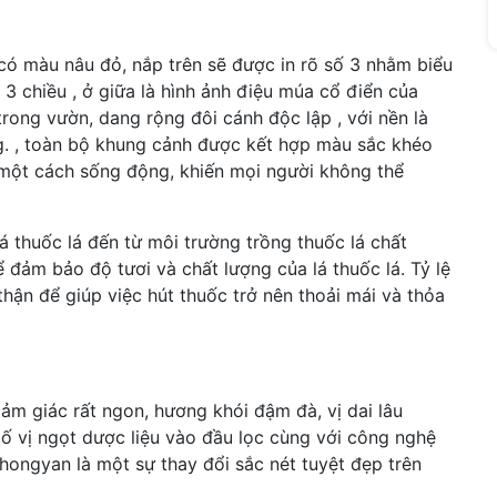
p có màu nâu đỏ, nắp trên sẽ được in rõ số 3 nhằm biểu
n 3 chiều , ở giữa là hình ảnh điệu múa cổ điển của
trong vườn, dang rộng đôi cánh độc lập , với nền là
g. , toàn bộ khung cảnh được kết hợp màu sắc khéo
a một cách sống động, khiến mọi người không thể
 thuốc lá đến từ môi trường trồng thuốc lá chất
ể đảm bảo độ tươi và chất lượng của lá thuốc lá. Tỷ lệ
thận để giúp việc hút thuốc trở nên thoải mái và thỏa
ảm giác rất ngon, hương khói đậm đà, vị dai lâu
 vị ngọt dược liệu vào đầu lọc cùng với công nghệ
ongyan là một sự thay đổi sắc nét tuyệt đẹp trên